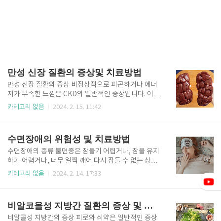
만성 신장 질환의 증상및 치료방법
만성 신장 질환의 증상 비정상적으로 피곤하거나 에너
지가 부족한 느낌은 CKD의 일반적인 증상입니다. 이러
한 피로는 지속될 수 있으며 휴식을 취해도 완화되지 않
카테고리 없음
2024. 2. 15. 11:42
을 수 있습니다. CKD는 체액 정체를 유발하여 다리, 발
목, 발 또는 눈 주위에 부종(부종)을 일으킬 수 있습니
다. 이는 신장이 신체에서 과도한 체액을 효과적으로 제
수면장애의 위험성 및 치료방법
거할 수 없기 때문에 발생합니다. 특히 밤에 빈도 증가
(야뇨증), 거품이 많거나 거품이 나는 소변, 어둡거나 탁
수면장애의 종류 불면증은 잠들기 어렵거나, 잠을 유지
한 소변, 소변량 감소 등 배뇨 패턴의 변화가 발생할 수
하기 어렵거나, 너무 일찍 깨어 다시 잠들 수 없는 상태
있습니다. CKD는 소변에 혈액이 나타날 수 있으며(혈
를 말합니다. 이는 급성(단기) 또는 만성(장기) 일 수 있
카테고리 없음
2024. 2. 14. 17:33
뇨), 이는 눈에 보이거나 실험실 테스트를 통해 감지될
으며 스트레스, 불안, 우울증, 건강 상태, 약물 또는 잘
수 있습니다. 집중력 장애: CKD는 인지 기능에 영향을
못된 수면 습관을 포함한 다양한 요인으로 인해 발생할
미쳐 집중력, 기억력, 정신 선명도에 어려움을 초래할 ..
수 있습니다. 폐쇄성 수면 무호흡증(OSA)은 수면 중에
비알코올성 지방간 질환의 증상 및 예방법
상기도의 부분적 또는 전체 폐쇄가 반복되어 호흡 정지
(무호흡) 또는 얕은 호흡(저 호흡)을 초래하는 것이 특징
비알콜성 지방간의 증상 피로와 쇠약은 일반적인 증상