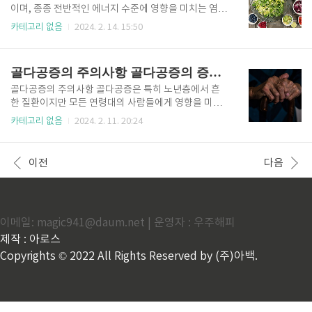
인 수면 관련 호흡 장애입니다. 증상으로는 큰 코골이,
이며, 종종 전반적인 에너지 수준에 영향을 미치는 염증
수면 중 숨이 막히거나 숨이 막히는 현상, 주간 피로, 아
과 간 기능 장애로 인해 발생합니다. 복부 불편함: 특히
카테고리 없음
2024. 2. 14. 15:50
침 두통 등이 있습니다. 중추성 수면 무호흡증(CSA)은
질병이 진행되고 간 비대 또는 염증이 발생함에 따라 오
수면 중에 뇌가 호흡을 조절하는 근육에 적절한 신호를
른쪽 윗배에 통증이나 불편함이 발생할 수 있습니다. 특
보내지 못해 일시적으로 호흡이 중단될 때 발생..
히 복부 주변의 급격한 체중 증가는 비알콜성 지방간이
골다공증의 주의사항 골다공증의 증상 호전에 좋은음식
나타날 수 있습니다. 비만은 질병 발병의 중요한 위험
요소입니다. 어떤 경우에는 간이 비대해져 상복부에 포
골다공증의 주의사항 골다공증은 특히 노년층에서 흔
만감이나 불편함이 나타날 수 있습니다. 혈액 검사를 통
한 질환이지만 모든 연령대의 사람들에게 영향을 미칠
해 ALT(알라닌 트랜스아미나제) 및 AST(아스파르트산
수 있습니다. 여성은 특히 폐경기 이후 에스트로겐 수치
카테고리 없음
2024. 2. 11. 20:24
트랜스아미나제)와 같은 간 효소 수치가 상승하여 간 염
감소로 인해 위험이 더 높습니다. 골다공증은 신체에서
증 또는 손상을 나타낼 수 있습니다. 흔하지는 않지만
뼈가 너무 많이 손실되거나, 뼈가 너무 적게 생성되거
심한 경우 황달(피부와 눈이 노랗게 변함)이 발생할 수
나, 두 가지가 모두 발생할 때 발생합니다. 골다공증에
이전
다음
있으며 이는..
기여하는 요인으로는 노화, 호르몬 변화, 낮은 칼슘 및
비타민 D 섭취, 앉아서 생활하는 생활 방식, 흡연, 과도
한 음주, 특정 약물 등이 있습니다. 골다공증은 일반적
으로 골절이 발생할 때까지 증상 없이 진행되기 때문에
이메일: magic941@daum.net | 운영자 : 우주해피
종종 "침묵의 질병"이라고 불립니다. 일반적인 징후로
는 시간에 따른 키 감소, 허리 통증, 구부정한 자세, 경미
제작 : 아로스
한 외상으로 인한 골절 등이 있습니다. 일반적으로 이중
Copyrights © 2022 All Rights Reserved by (주)아백.
에너지 X..