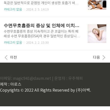
합니다. 제1형 당뇨병: 면역 체계가 췌장의 인슐린 생산
독감은 일반적으로 감염된 개인이 생성한 호흡기 비말
세포를 공격하여 혈당 조절을 방해합니다. 다발성 경화
을 통해 인구에 유입됩니다. 주요 유입 경로는 기침, 재
카테고리 없음
2024. 2. 5. 14:19
증(MS): 신경 섬유의 보호 덮개가 손상되어 신경학적 증
채기 또는 대화를 통해 감염된 사람으로부터 인플루엔
상이 나타납니다. 하시모토 갑상선염: 갑상선을 공격하
자 바이러스가 전염되는 것과 관련이 있습니다. 이러한
여 갑상선 기능 저하증 및 관련 증상을 유발합니다. 셀
호흡기 비말은 짧은 거리를 이동할 수 있으며 가까운 곳
수면무호흡증의 증상 및 인체에 미치는 영향과 개선
리악병(Ce..
에 있는 사람이 흡입할 수 있습니다. 또한, 독감 바이러
스에 오염된 표면을 만진 후 얼굴, 특히 코와 입을 만지
수면무호흡증의 증상 지속적이고 큰 코골이는 특히 폐
면 바이러스가 퍼질 수 있습니다. 인플루엔자 변종은 또
쇄성 수면 무호흡증(OSA)의 경우 일반적인 증상입니
한 항원 이동 또는 표류라는 과정을 통해 동물, 특히 새
다. 부분적인 기도 폐쇄로 인해 발생합니다. 수면 중에
카테고리 없음
2024. 2. 2. 15:30
와 돼지에서 나타날 수 있으며, 이는 사람에게 인수공통
호흡이 정지되는 현상이 있습니다. 이러한 일시 중지는
감염 위험이 있습니다. 예방접종, 손위생, 호흡기 예절
몇 초에서 몇 분 동안 지속될 수 있으며, 호흡을 재개할
등이 효과적인 예방수칙이다. 인플루엔자 바이러스는
때 헐떡거리거나 질식하는 소리가 뒤따를 수 있습니다.
이전
다음
독감의 주요 원인입니다..
수면 무호흡증이 있는 개인은 종종 주간에 과도한 졸음
을 경험하며, 이는 낮에 깨어 있고 깨어 있는 상태를 유
지하는 데 어려움을 초래할 수 있습니다. 잠에서 깰 때
나타나는 두통은 흔한 증상으로, 산소 수치의 변동과 수
이메일: magic941@daum.net | 운영자 : 우주해피
면 패턴의 혼란으로 인해 발생할 수 있습니다. 집중력
장애, 기억력 문제, 집중력 저하 등의 인지 장애가 나타
제작 : 아로스
날 수 있습니다. 수면 무호흡증은 기분 변화, 과민성 및
Copyrights © 2022 All Rights Reserved by (주)아백.
스트레스..