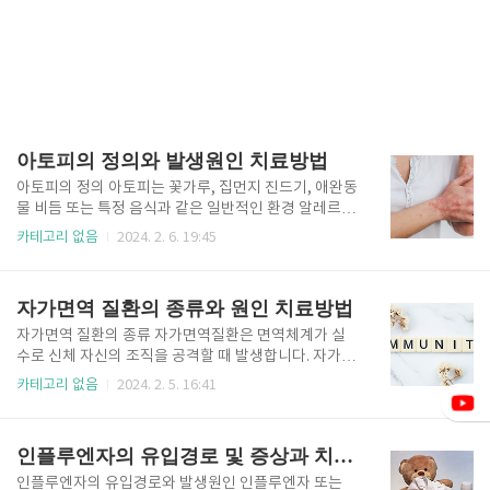
아토피의 정의와 발생원인 치료방법
아토피의 정의 아토피는 꽃가루, 집먼지 진드기, 애완동
물 비듬 또는 특정 음식과 같은 일반적인 환경 알레르겐
에 대해 알레르기 과민반응이 나타나는 유전적 소인을
카테고리 없음
2024. 2. 6. 19:45
말합니다. 아토피가 있는 사람은 알레르기 항원에 반응
하여 면역글로불린 E(IgE) 항체를 더 높은 수준으로 만
드는 경향이 있습니다. 이러한 강화된 면역 반응은 알레
자가면역 질환의 종류와 원인 치료방법
르기성 비염(건초열), 알레르기성 천식, 습진(아토피성
피부염) 및 음식 알레르기와 같은 알레르기 질환을 유발
자가면역 질환의 종류 자가면역질환은 면역체계가 실
할 수 있습니다. 아토피는 가족력이 있는 경우가 많으며
수로 신체 자신의 조직을 공격할 때 발생합니다. 자가면
이는 강력한 유전적 요인이 있음을 시사합니다. 그러나
역질환은 80가지가 넘는 것으로 알려져 있으며, 각 질
카테고리 없음
2024. 2. 5. 16:41
환경적 요인도 민감한 개인의 알레르기 반응을 유발하
병은 특정 기관이나 시스템에 영향을 미칩니다. 일반적
는 데 중요한 역할을 합니다. 알레르기 유발 물질에 대
인 유형은 다음과 같습니다. 류마티스 관절염(RA): 관절
한 노출, 오염, 식습관, 미생물 노출 등의 요인이 아토피
을 표적으로 하여 염증, 통증을 유발하고 결국 관절 손
인플루엔자의 유입경로 및 증상과 치료방법
질환의 발..
상을 유발합니다. 전신홍반루푸스(SLE): 여러 기관에
영향을 미쳐 관절통, 피부 발진, 피로 등의 증상을 유발
인플루엔자의 유입경로와 발생원인 인플루엔자 또는