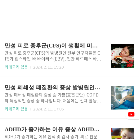
만성 피로 증후군(CFS)이 생활에 미치는 영향 정의 식습관
만성 피로 증후군(CFS)의 발병원인 일부 연구자들은 C
FS가 엡스타인-바 바이러스(EBV), 인간 헤르페스 바이
러스 6(HHV-6) 또는 장내 바이러스와 같은 바이러스
카테고리 없음
2024. 2. 11. 19:20
감염에 의해 유발될 수 있다고 믿습니다. CFS를 앓고 있
는 많은 사람들이 이전에 바이러스성 질병을 겪었다고
보고하지만, 이 질병과 지속적으로 연관되어 있는 특정
만성 폐쇄성 폐질환의 증상 발병원인 치료방법
바이러스는 없습니다. 사이토카인 조절 장애, T 세포 기
능 변화, 염증 지표 수치 증가 등 CFS 환자에게서 면역
만성 폐쇄성 폐질환의 증상 숨 가쁨(호흡곤란): COPD
체계의 이상이 관찰되었습니다. 이러한 면역 이상이 질
의 특징적인 증상 중 하나입니다. 처음에는 신체 활동
병의 원인인지 결과인지는 더 연구가 필요합니다. 시상
중에 발생할 수 있지만 질병이 진행됨에 따라 휴식 중에
카테고리 없음
2024. 2. 11. 17:06
하부-뇌하수체-부신(HPA) 축과 자율신경계의 조절 장
도 나타날 수 있습니다. COPD 환자는 공기가 부족한
애가 CFS가 있는 일부 개인에게서 관찰되었습니다. 이
느낌이나 폐에 충분한 공기를 공급하는 데 어려움을 겪
러한 기능 장애는 코티솔 수치의 이상, 수면-각성 주기..
는 경우가 많습니다. 만성 기침: 지속적인 기침은 COP
ADHD가 증가하는 이유 증상 ADHD완화
D 환자, 특히 만성 기관지염 환자에게 흔히 발생합니다.
기침으로 인해 투명하고 흰색, 노란색 또는 녹색을 띠는
ADHD가 증가하는 이유 인식 및 검사 증가: 의료 전문