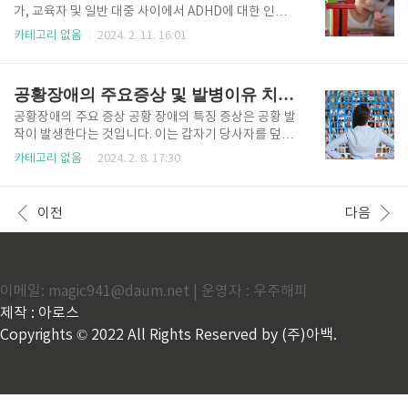
점액(가래)이 다량 생성될 수 있습니다. 기침은 아침에
가, 교육자 및 일반 대중 사이에서 ADHD에 대한 인식
악화되거나 연기나 대기 오염과 같은 자극제에 노출될
이 높아졌습니다. 인식이 향상되면서 이전에는 간과되
카테고리 없음
2024. 2. 11. 16:01
때 악화될 수 있습니다. 가래 생성: COPD 환자는 가래
거나 잘못 진단되었을 수 있는 어린이와 성인 모두의 A
생성이 증가하는 경우가 많습니다. 가래는 걸쭉하고 기
DHD에 대한 인식과 진단이 향상되었습니다. 진단 기준
도에서 제거하기 어려울 수 있습니다. 과도한 점액 생성
의 변경: 정신 장애 진단 및 통계 매뉴얼(DSM)에 설명된
공황장애의 주요증상 및 발병이유 치료방법
은..
것과 같은 진단 기준 및 지침의 변경으로 인해 ADHD의
정의가 확장되고 다음과 같은 개인을 더 쉽게 식별할 수
공황장애의 주요 증상 공황 장애의 특징 증상은 공황 발
있게 되었습니다. 진단 기준을 충족합니다. 확장된 진단
작이 발생한다는 것입니다. 이는 갑자기 당사자를 덮치
기준: ADHD의 진단 기준은 더 넓은 범위의 증상과 발현
는 공황의 "파도"처럼 느껴질 수 있는 갑작스럽고 압도
카테고리 없음
2024. 2. 8. 17:30
을 포괄하도록 확대되었습니다. 이러한 확장은 경미한
적인 강렬한 두려움이나 불안이 생기는 것입니다. 공황
증상을 보이거나 주로 부주의하거나 복합적인 증상을
발작은 예기치 않게 또는 특정 유발 요인에 대한 반응으
나타내는 개인을 포착하여 진단의 증가로 이어질 수 있
로 발생할 수 있으며 일반적으로 몇 분 내에 최고조에
이전
다음
습니..
도달합니다. 공황 발작 중에 사람은 빠른 심장 박동(심
계항진), 흉통 또는 불편함, 숨 가쁨 또는 과호흡, 떨림
또는 떨림, 발한, 오한 또는 뜨거움을 비롯한 다양한 신
체적 감각을 경험할 수 있습니다. 섬광, 메스꺼움 또는
이메일: magic941@daum.net | 운영자 : 우주해피
복부 통증, 현기증 또는 현기증, 무감각 또는 얼얼한 감
각을 동반하기도 합니다. 공황 발작은 신체적 증상 외에
제작 : 아로스
도 임박한 파멸감이나 두려움, 비현실적인 느낌, 자신이
Copyrights © 2022 All Rights Reserved by (주)아백.
나 주..