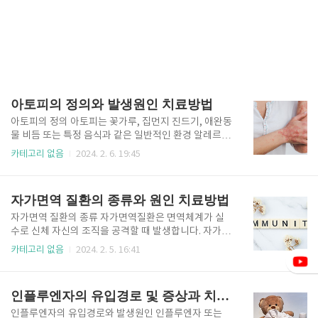
아토피의 정의와 발생원인 치료방법
아토피의 정의 아토피는 꽃가루, 집먼지 진드기, 애완동
물 비듬 또는 특정 음식과 같은 일반적인 환경 알레르겐
에 대해 알레르기 과민반응이 나타나는 유전적 소인을
카테고리 없음
2024. 2. 6. 19:45
말합니다. 아토피가 있는 사람은 알레르기 항원에 반응
하여 면역글로불린 E(IgE) 항체를 더 높은 수준으로 만
드는 경향이 있습니다. 이러한 강화된 면역 반응은 알레
자가면역 질환의 종류와 원인 치료방법
르기성 비염(건초열), 알레르기성 천식, 습진(아토피성
피부염) 및 음식 알레르기와 같은 알레르기 질환을 유발
자가면역 질환의 종류 자가면역질환은 면역체계가 실
할 수 있습니다. 아토피는 가족력이 있는 경우가 많으며
수로 신체 자신의 조직을 공격할 때 발생합니다. 자가면
이는 강력한 유전적 요인이 있음을 시사합니다. 그러나
역질환은 80가지가 넘는 것으로 알려져 있으며, 각 질
카테고리 없음
2024. 2. 5. 16:41
환경적 요인도 민감한 개인의 알레르기 반응을 유발하
병은 특정 기관이나 시스템에 영향을 미칩니다. 일반적
는 데 중요한 역할을 합니다. 알레르기 유발 물질에 대
인 유형은 다음과 같습니다. 류마티스 관절염(RA): 관절
한 노출, 오염, 식습관, 미생물 노출 등의 요인이 아토피
을 표적으로 하여 염증, 통증을 유발하고 결국 관절 손
인플루엔자의 유입경로 및 증상과 치료방법
질환의 발..
상을 유발합니다. 전신홍반루푸스(SLE): 여러 기관에
영향을 미쳐 관절통, 피부 발진, 피로 등의 증상을 유발
인플루엔자의 유입경로와 발생원인 인플루엔자 또는