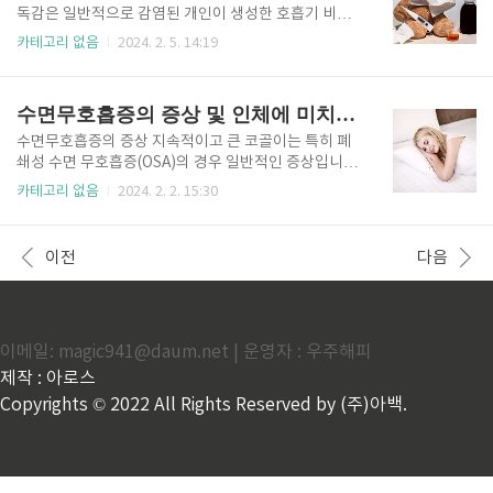
합니다. 제1형 당뇨병: 면역 체계가 췌장의 인슐린 생산
독감은 일반적으로 감염된 개인이 생성한 호흡기 비말
세포를 공격하여 혈당 조절을 방해합니다. 다발성 경화
을 통해 인구에 유입됩니다. 주요 유입 경로는 기침, 재
카테고리 없음
2024. 2. 5. 14:19
증(MS): 신경 섬유의 보호 덮개가 손상되어 신경학적 증
채기 또는 대화를 통해 감염된 사람으로부터 인플루엔
상이 나타납니다. 하시모토 갑상선염: 갑상선을 공격하
자 바이러스가 전염되는 것과 관련이 있습니다. 이러한
여 갑상선 기능 저하증 및 관련 증상을 유발합니다. 셀
호흡기 비말은 짧은 거리를 이동할 수 있으며 가까운 곳
수면무호흡증의 증상 및 인체에 미치는 영향과 개선
리악병(Ce..
에 있는 사람이 흡입할 수 있습니다. 또한, 독감 바이러
스에 오염된 표면을 만진 후 얼굴, 특히 코와 입을 만지
수면무호흡증의 증상 지속적이고 큰 코골이는 특히 폐
면 바이러스가 퍼질 수 있습니다. 인플루엔자 변종은 또
쇄성 수면 무호흡증(OSA)의 경우 일반적인 증상입니
한 항원 이동 또는 표류라는 과정을 통해 동물, 특히 새
다. 부분적인 기도 폐쇄로 인해 발생합니다. 수면 중에
카테고리 없음
2024. 2. 2. 15:30
와 돼지에서 나타날 수 있으며, 이는 사람에게 인수공통
호흡이 정지되는 현상이 있습니다. 이러한 일시 중지는
감염 위험이 있습니다. 예방접종, 손위생, 호흡기 예절
몇 초에서 몇 분 동안 지속될 수 있으며, 호흡을 재개할
등이 효과적인 예방수칙이다. 인플루엔자 바이러스는
때 헐떡거리거나 질식하는 소리가 뒤따를 수 있습니다.
이전
다음
독감의 주요 원인입니다..
수면 무호흡증이 있는 개인은 종종 주간에 과도한 졸음
을 경험하며, 이는 낮에 깨어 있고 깨어 있는 상태를 유
지하는 데 어려움을 초래할 수 있습니다. 잠에서 깰 때
나타나는 두통은 흔한 증상으로, 산소 수치의 변동과 수
이메일: magic941@daum.net | 운영자 : 우주해피
면 패턴의 혼란으로 인해 발생할 수 있습니다. 집중력
장애, 기억력 문제, 집중력 저하 등의 인지 장애가 나타
제작 : 아로스
날 수 있습니다. 수면 무호흡증은 기분 변화, 과민성 및
Copyrights © 2022 All Rights Reserved by (주)아백.
스트레스..