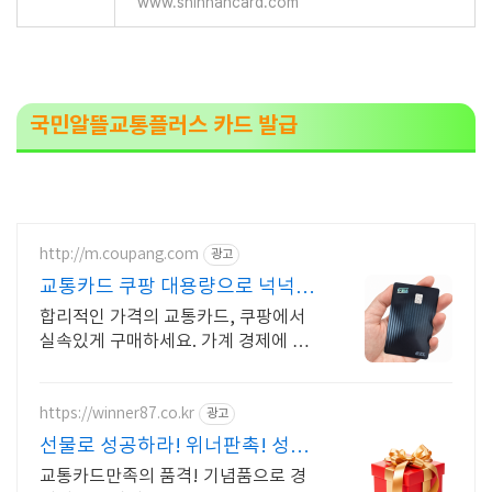
www.shinhancard.com
국민알뜰교통플러스 카드 발급
http://m.coupang.com
광고
교통카드 쿠팡 대용량으로 넉넉하
게 사용
합리적인 가격의 교통카드, 쿠팡에서
실속있게 구매하세요. 가계 경제에 도
움되는 제품, 와우회원 캐시적립으로
더 이득보세요.
https://winner87.co.kr
광고
선물로 성공하라! 위너판촉! 성공
적인 행사, 시작은 여기
교통카드만족의 품격! 기념품으로 경