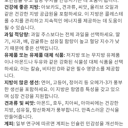
포만감을 주고 혈당 수치를 안정시키는 데 도움이 됩니다.
건강에 좋은 지방:
아보카도, 견과류, 씨앗, 올리브 오일과
같은 건강한 지방 공급원을 포함하세요. 이 지방은 콜레스테
롤 수치를 관리하고 지속적인 에너지를 제공하는 데 도움이
될 수 있습니다.
과일 적당량:
과일 주스보다는 전체 과일을 선택하세요. 딸
기, 사과, 배, 감귤류는 섬유질 함량이 높고 혈당 지수가 낮
기 때문에 좋은 선택입니다.
유제품 또는 유제품 대체 식품:
저지방 또는 무지방 유제품
이나 아몬드나 두유와 같은 강화된 식물성 대체 식품을 선택
하세요. 이는 칼슘, 비타민 D와 같은 필수 영양소를 제공합
니다.
지방이 많은 생선:
연어, 고등어, 정어리 등 오메가-3가 풍부
한 생선을 포함하세요. 이 지방은 항염증 특성을 갖고 있으
며 심장 건강을 지원합니다.
견과류 및 씨앗:
아몬드, 호두, 치아씨, 아마씨에는 건강한
지방, 섬유질, 항산화제가 풍부합니다. 만족스러운 간식을
만들어줍니다.
계피:
일부 연구에 따르면 계피는 인슐린 민감성을 개선하는