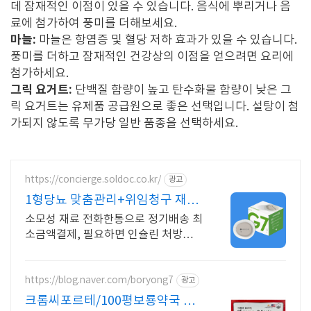
데 잠재적인 이점이 있을 수 있습니다. 음식에 뿌리거나 음
료에 첨가하여 풍미를 더해보세요.
마늘:
마늘은 항염증 및 혈당 저하 효과가 있을 수 있습니다.
풍미를 더하고 잠재적인 건강상의 이점을 얻으려면 요리에
첨가하세요.
그릭 요거트:
단백질 함량이 높고 탄수화물 함량이 낮은 그
릭 요거트는 유제품 공급원으로 좋은 선택입니다. 설탕이 첨
가되지 않도록 무가당 일반 품종을 선택하세요.
https://concierge.soldoc.co.kr/
광고
1형당뇨 맞춤관리+위임청구 재처
방 주기 무료알림
소모성 재료 전화한통으로 정기배송 최
소금액결제, 필요하면 인슐린 처방까
지 한번에!
https://blog.naver.com/boryong7
광고
크롬씨포르테/100평보룡약국 대