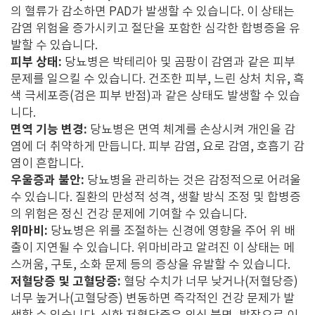
의 혈류가 감소하면 PAD가 발생할 수 있습니다. 이 상태는
감염 위험을 증가시키고 절단을 포함한 심각한 합병증을 유
발할 수 있습니다.
피부 상태:
당뇨병은 박테리아 및 곰팡이 감염과 같은 피부
문제를 일으킬 수 있습니다. 건조한 피부, 느린 상처 치유, 흑
색 극세포증(검은 피부 반점)과 같은 상태도 발생할 수 있습
니다.
면역 기능 변경:
당뇨병은 면역 체계를 손상시켜 개인을 감
염에 더 취약하게 만듭니다. 피부 감염, 요로 감염, 호흡기 감
염이 흔합니다.
우울증과 불안:
당뇨병을 관리하는 것은 감정적으로 어려울
수 있습니다. 질환의 만성적 성격, 생활 방식 조정 및 합병증
의 위험은 정신 건강 문제에 기여할 수 있습니다.
위마비:
당뇨병은 위를 조절하는 신경에 ​​영향을 주어 위 배
출이 지연될 수 있습니다. 위마비라고 알려진 이 상태는 메
스꺼움, 구토, 소화 문제 등의 증상을 유발할 수 있습니다.
저혈당증 및 고혈당증:
혈당 수치가 너무 낮거나(저혈당증)
너무 높거나(고혈당증) 변동하면 즉각적인 건강 문제가 발